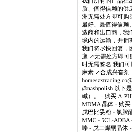
我们所有的产品在
质、值得信赖的供
洲无需处方即可购
最好、最值得信赖
造商和出口商，我
境内的运输，并拥有
我们将尽快回复，因为
递 ↗️无需处方即可购
时无需签名 我们可以
麻素 ↗️合成兴奋剂
homeszxtrading.
@nashpolish
碱）。 - 购买 A-PHI
MDMA 晶体 - 购买 
戊巴比妥粉 - 氯胺酮 
MMC - 5CL-ADB
嗪 - 戊二烯酮晶体 - O