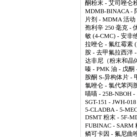
酮粉末 - 艾司唑仑粉末 -
MDMB-BINACA 
片剂 - MDMA 活动 
孢利辛 250 毫克 - 
敏 (4-CMC) - 安非
拉唑仑 - 氟红霉素 (
胺 - 去甲氟拉西泮 -
达非尼（粉末和晶体） 
嗪 - PMK 油 - 戊
胺酮 S-异构体片 - 
氯唑仑 - 氯代苯丙胺
喵喵 - 25B-NBOH - 2
SGT-151 - JWH-018
5-CLADBA - 5-MEO-
DSMT 粉末 - 5F-MD
FUBINAC - SARM
鳞可卡因 - 氟尼曲唑仑