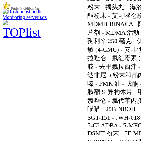
粉末 - 摇头丸 - 海
Přidej k oblíbeným
酮粉末 - 艾司唑仑粉末 -
MDMB-BINACA 
片剂 - MDMA 活动 
孢利辛 250 毫克 - 
敏 (4-CMC) - 安非
拉唑仑 - 氟红霉素 (
胺 - 去甲氟拉西泮 -
达非尼（粉末和晶体） 
嗪 - PMK 油 - 戊
胺酮 S-异构体片 - 
氯唑仑 - 氯代苯丙胺
喵喵 - 25B-NBOH - 2
SGT-151 - JWH-018
5-CLADBA - 5-MEO-
DSMT 粉末 - 5F-MD