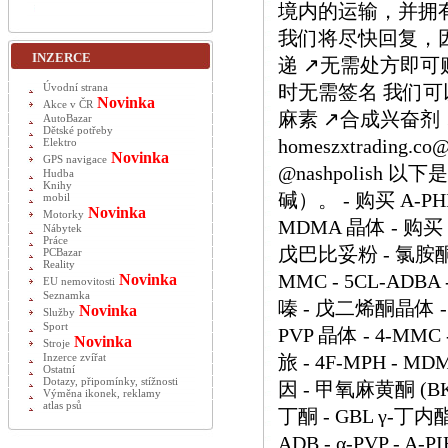
境内的运输，并拥有
我们将尽快回复，因为
INZERCE
递 ↗️无需处方即可购
时无需签名 我们可以
Úvodní strana
Novinka
Akce v ČR
麻素 ↗️合成兴奋剂
AutoBazar
Dětské potřeby
homeszxtrading.
Elektro
Novinka
GPS navigace
@nashpolish
Hudba
Knihy
碱）。 - 购买 A-PHI
mobil
Novinka
Motorky
MDMA 晶体 - 购买 
Nábytek
Práce
戊巴比妥粉 - 氯胺酮 
PCBazar
Reality
MMC - 5CL-ADB
Novinka
EU nemovitosti
Seznamka
嗪 - 戊二烯酮晶体 - O
Novinka
Služby
Sport
PVP 晶体 - 4-M
Novinka
Stroje
旅 - 4F-MPH - MD
Inzerce zvířat
Ostatní
Dotazy, připomínky, stížnosti
因 - 甲氧麻黄酮 (BK-
Výměna ikonek, reklamy
atlas psů
丁酮 - GBL γ-丁内酯
ADB - α-PVP - A-