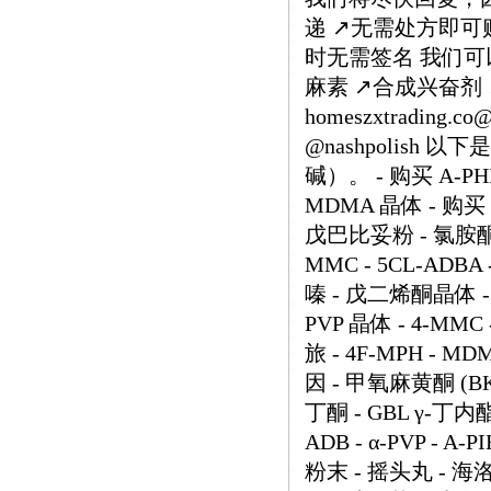
递 ↗️无需处方即可购
时无需签名 我们可以
麻素 ↗️合成兴奋剂
homeszxtrading.
@nashpolish
碱）。 - 购买 A-PHI
MDMA 晶体 - 购买 
戊巴比妥粉 - 氯胺酮 
MMC - 5CL-ADB
嗪 - 戊二烯酮晶体 - O
PVP 晶体 - 4-M
旅 - 4F-MPH - MD
因 - 甲氧麻黄酮 (BK-
丁酮 - GBL γ-丁内酯
ADB - α-PVP - A-
粉末 - 摇头丸 - 海