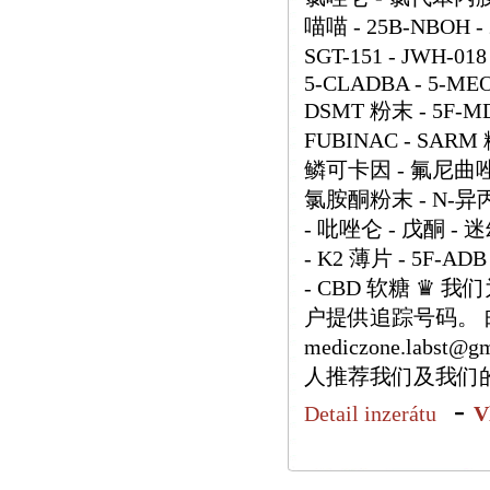
喵喵 - 25B-NBOH - 2
SGT-151 - JWH-018
5-CLADBA - 5-MEO-
DSMT 粉末 - 5F-MD
FUBINAC - SARM
鳞可卡因 - 氟尼曲唑仑
氯胺酮粉末 - N-异
- 吡唑仑 - 戊酮 - 
- K2 薄片 - 5F-ADB
- CBD 软糖 ♛
户提供追踪号码。 邮箱：h
mediczone.labs
人推荐我们及我们
-
Detail inzerátu
V