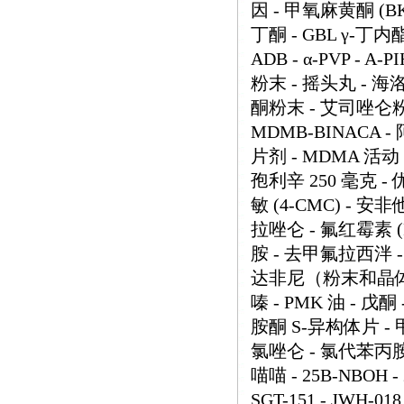
因 - 甲氧麻黄酮 (BK-
丁酮 - GBL γ-丁内酯
ADB - α-PVP - A-
粉末 - 摇头丸 - 海
酮粉末 - 艾司唑仑粉末 -
MDMB-BINACA 
片剂 - MDMA 活动 
孢利辛 250 毫克 - 
敏 (4-CMC) - 安非
拉唑仑 - 氟红霉素 (
胺 - 去甲氟拉西泮 -
达非尼（粉末和晶体） 
嗪 - PMK 油 - 戊
胺酮 S-异构体片 - 
氯唑仑 - 氯代苯丙胺
喵喵 - 25B-NBOH - 2
SGT-151 - JWH-018