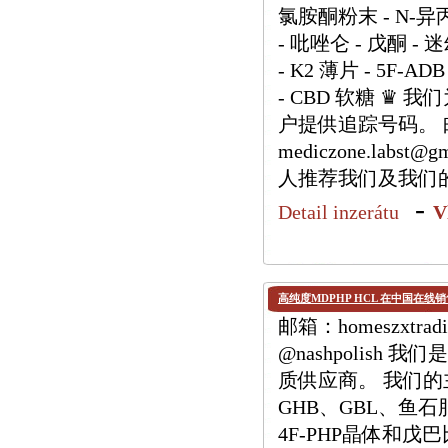
氯胺酮粉末 - N-异
- 吡唑仑 - 戊酮 - 
- K2 薄片 - 5F-ADB
- CBD 软糖 ♛
户提供追踪号码。 邮箱：h
mediczone.labs
人推荐我们及我们
-
Detail inzerátu
V
高纯度MDPHP HCL 在中国在线
邮箱：homeszxtradi
@nashpolis
质供应商。 我们的主要
GHB、GBL、鱼石
4F-PHP晶体和