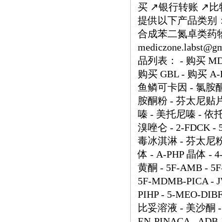
买 ↗️银行转账 ↗
提供以下产品类别： 
合成苯二氮卓类药物 ↗️
mediczone.lab
品列表： - 购买 MDH
购买 GBL - 购买 A-
鱼鳞可卡因 - 氯胺酮 
胺酮粉 - 芬太尼贴片 10
嗪 - 美托尼嗪 - 依托
溴唑仑 - 2-FDCK -
毒冰淇淋 - 芬太尼粉末 -
体 - A-PHP 晶体 -
黄酮 - 5F-AMB - 
5F-MDMB-PICA - JW
PIHP - 5-MEO-
比妥溶液 - 美沙酮 -
EN-PINACA - AD