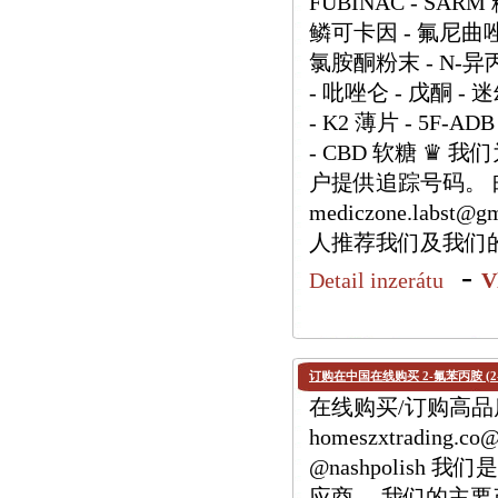
FUBINAC - SARM
鳞可卡因 - 氟尼曲唑仑
氯胺酮粉末 - N-异
- 吡唑仑 - 戊酮 - 
- K2 薄片 - 5F-ADB
- CBD 软糖 ♛
户提供追踪号码。 邮箱：h
mediczone.labs
人推荐我们及我们
-
Detail inzerátu
V
订购在中国在线购买 2-氟苯丙胺 (2-
在线购买/订购高品质 
homeszxtrading.
@nashpolis
应商。 我们的主要产品