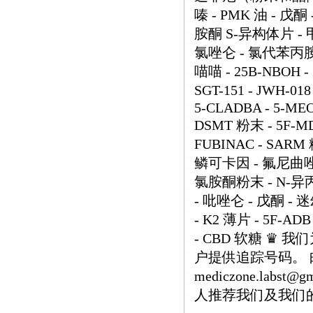
嗪 - PMK 油 - 戊
胺酮 S-异构体片 - 
氯唑仑 - 氯代苯丙胺
喵喵 - 25B-NBOH - 2
SGT-151 - JWH-018
5-CLADBA - 5-MEO-
DSMT 粉末 - 5F-MD
FUBINAC - SARM
鳞可卡因 - 氟尼曲唑仑
氯胺酮粉末 - N-异
- 吡唑仑 - 戊酮 - 
- K2 薄片 - 5F-ADB
- CBD 软糖 ♛
户提供追踪号码。 邮箱：h
mediczone.labs
人推荐我们及我们