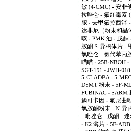
敏 (4-CMC) - 安非
拉唑仑 - 氟红霉素 (
胺 - 去甲氟拉西泮 -
达非尼（粉末和晶体） 
嗪 - PMK 油 - 戊
胺酮 S-异构体片 - 
氯唑仑 - 氯代苯丙胺
喵喵 - 25B-NBOH - 2
SGT-151 - JWH-018
5-CLADBA - 5-MEO-
DSMT 粉末 - 5F-MD
FUBINAC - SARM
鳞可卡因 - 氟尼曲唑仑
氯胺酮粉末 - N-异
- 吡唑仑 - 戊酮 - 
- K2 薄片 - 5F-ADB