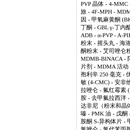
PVP 晶体 - 4-M
旅 - 4F-MPH - MD
因 - 甲氧麻黄酮 (BK-
丁酮 - GBL γ-丁内酯
ADB - α-PVP - A-
粉末 - 摇头丸 - 海
酮粉末 - 艾司唑仑粉末 -
MDMB-BINACA 
片剂 - MDMA 活动 
孢利辛 250 毫克 - 
敏 (4-CMC) - 安非
拉唑仑 - 氟红霉素 (
胺 - 去甲氟拉西泮 -
达非尼（粉末和晶体） 
嗪 - PMK 油 - 戊
胺酮 S-异构体片 - 
氯唑仑 - 氯代苯丙胺