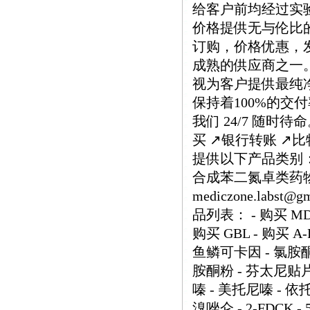
给客户前均经过实
价格提供无与伦比
订购，价格优惠，
成熟的供应商之一
视为客户提供最纯
保持着100%的交
我们 24/7 随时
买 ↗️银行转账 ↗
提供以下产品类别： 
合成苯二氮卓类药物 ↗️
mediczone.lab
品列表： - 购买 MDH
购买 GBL - 购买 A-
鱼鳞可卡因 - 氯胺酮 
胺酮粉 - 芬太尼贴片 10
嗪 - 美托尼嗪 - 依托
溴唑仑 - 2-FDCK -