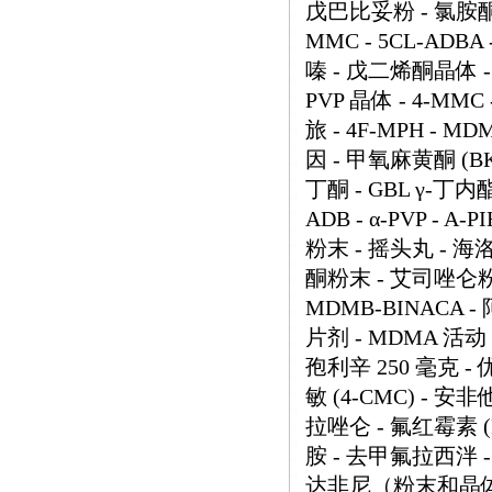
戊巴比妥粉 - 氯胺酮 
MMC - 5CL-ADB
嗪 - 戊二烯酮晶体 - O
PVP 晶体 - 4-M
旅 - 4F-MPH - MD
因 - 甲氧麻黄酮 (BK-
丁酮 - GBL γ-丁内酯
ADB - α-PVP - A-
粉末 - 摇头丸 - 海
酮粉末 - 艾司唑仑粉末 -
MDMB-BINACA 
片剂 - MDMA 活动 
孢利辛 250 毫克 - 
敏 (4-CMC) - 安非
拉唑仑 - 氟红霉素 (
胺 - 去甲氟拉西泮 -
达非尼（粉末和晶体） 