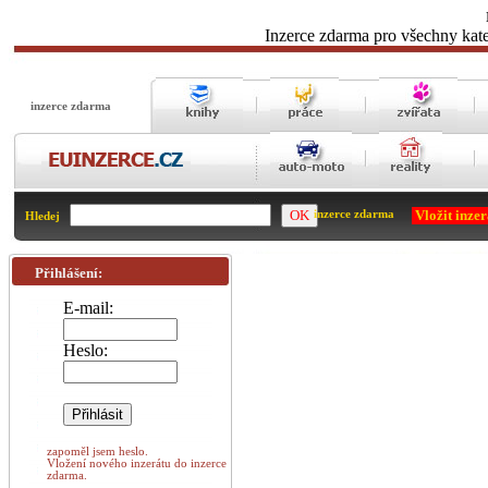
Inzerce zdarma pro všechny kate
inzerce zdarma
Vložit inze
inzerce zdarma
Hledej
Přihlášení:
E-mail:
Heslo:
zapoměl jsem heslo.
Vložení nového inzerátu do inzerce
zdarma.