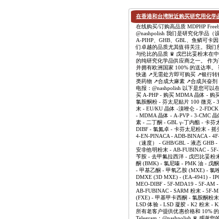
在香港和台湾附近购买研究用化学
在线购买/订购高品质 MDPHP Freebas
@nashpolish 我们是研究化
A-PIHP、GHB、GBL、鱼鳞可卡
们卓越的品质尤其值得关注。我们
与伦比的品质 ♛ 戊巴比妥粉末
的纯研究化学品供应商之一。 作
并拥有欧洲国家 100% 的送达率。
快递 ↗️无需处方即可购买 ↗️银行转
类药物 ↗️合成大麻素 ↗️合成兴奋剂 ↗️合
电报：@nashpolish 以下是您可以在
买 A-PHP - 购买 MDMA 晶体 - 
氯胺酮粉 - 芬太尼贴片 100 微克 - 3-
末 - EU/KU 晶体 -溴唑仑 - 2-FDC
- MDMA 晶体 - A-PVP - 3-CMC 
素 - 二丁酮 - GBL γ-丁内酯 - 卡芬太尼粉末
DIBF - 氯氮卓 - 卡芬太尼粉末 - 
4-EN-PINACA - ADB-BINACA
（速度） - GHB/GBL - 液态 GHB -
安非他明粉末 - AB-FUBINAC - 5
苄胺 - 去甲氟拉西泮 - 戊巴比妥粉末
酮 (BMK) - 氯尼嗪 - PMK 油 -
- 甲基乙酮 - 甲氧乙胺 (MXE) - 氯
DMXE (3D MXE) - (EA-4941) - IP
MEO-DIBF - 5F-MDA19 - 5F-AM 
AB-FUBINAC - SARM 粉末 - 
(FXE) - 甲基甲卡西酮 - 氯胺酮粉末
LSD 体验 - LSD 凝胶 - K2 粉末 - 
所有老客户提供优惠价格和 10% 的折扣。我
Telegram：@nashpolish