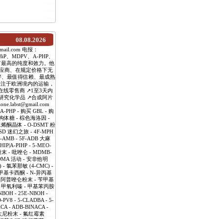
08.08.2026
mail.com 电报：
P、MDPV、A-PHP、
品具有最高的纯度和效力。他
应商、在规定价格下无
好、最值得信赖、最成熟
专注于欧洲境内的运输，
线零售商 ↗️1至3天内
️研究化学品 ↗️合成阿片
labst@gmail.com
HP - 购买 GBL - 购
-异构体糖 - 棕色海洛因 -
戊二烯酮晶体 - O-DSMT 粉
LSD 迷幻之旅 - 4F-MPH
-AMB - 5F-ADB 大麻
IP|A-PIHP - 5-MEO-
 - 吡唑仑 - MDMB-
MDMA 活动 - 安非他明
 - 氯苯那敏 (4-CMC) -
- 甲基卡西酮 - N-异丙基
- 阿普唑仑粉末 - 苄甲基
啶 - 甲氧利嗪 - 甲基苯丙胺
H - 25E-NBOH -
-PV8 - 5-CLADBA - 5-
CA - ADB-BINACA -
 芬太尼粉末 - 氟红霉素