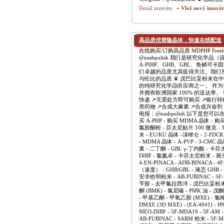
-
Detail inzerátu
Vlož nový inzerá
高品质优替隆晶体，快速在线配送
在线购买/订购高品质 MDPHP Freebas
@nashpolish 我们是研究化
A-PIHP、GHB、GBL、鱼鳞可卡
们卓越的品质尤其值得关注。我们
与伦比的品质 ♛ 戊巴比妥粉末
的纯研究化学品供应商之一。 作
并拥有欧洲国家 100% 的送达率。
快递 ↗️无需处方即可购买 ↗️银行转
类药物 ↗️合成大麻素 ↗️合成兴奋剂 ↗️合
电报：@nashpolish 以下是您可以在
买 A-PHP - 购买 MDMA 晶体 - 
氯胺酮粉 - 芬太尼贴片 100 微克 - 3-
末 - EU/KU 晶体 -溴唑仑 - 2-FDC
- MDMA 晶体 - A-PVP - 3-CMC 
素 - 二丁酮 - GBL γ-丁内酯 - 卡芬太尼粉末
DIBF - 氯氮卓 - 卡芬太尼粉末 - 
4-EN-PINACA - ADB-BINACA
（速度） - GHB/GBL - 液态 GHB -
安非他明粉末 - AB-FUBINAC - 5
苄胺 - 去甲氟拉西泮 - 戊巴比妥粉末
酮 (BMK) - 氯尼嗪 - PMK 油 -
- 甲基乙酮 - 甲氧乙胺 (MXE) - 氯
DMXE (3D MXE) - (EA-4941) - IP
MEO-DIBF - 5F-MDA19 - 5F-AM 
AB-FUBINAC - SARM 粉末 - 