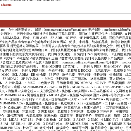
t zdarma
e – 在中国无需处方。 邮箱：homeszxtrading.co@gmail.com 电子邮件：mediczone.labst@g
学品（设计药物）、医药中间体和精神活性物质的可靠供应商。 我们的主要产品包括：MDPHP、α-PHi
因、MDMA晶体、己烯、FUB-AMB、5F-ADB、4C-PVP、4F-PHP晶体和戊酮。我们的产
所有的产品在出售给客户之前都经过实验室测试。优质、未稀释、纯净的品质、值得信赖的供
在中国和亚洲无需处方即可购买，并且可以以具有竞争力的价格在线订购并快速交货。我们是最
为可靠的研究化学品制造商和出口商，我们极其重视为客户提供最纯净和未稀释的物质。我们
 请使用下面的联系方式联系我们。我们将尽快回复，因为我们 24/7 随时待命。 ↗️值得信赖的在
账 ↗️比特币 ↗️可追踪 ↗️谨慎的包装和运输 ↗️交货时无需签名 我们可以提供以下产品类别： ↗
成苯二氮卓类药物 ↗️合成卡西酮 邮箱：homeszxtrading.co@gmail.com 电子邮件：mediczone.
我们商店购买的产品列表： - 购买 MDHPH（游离碱）。 - 购买 A-PHIP - 购买 MDPV - 购买 A-P
购买 A-PVP 晶体 - 购买 A-PHP 晶体 - 鱼鳞可卡因 - 氯胺酮 R-ROCKS - 戊巴比妥粉 - 氯胺酮 S
MMC - 5CL-ADBA - ER-依托嗪 - 3F PVP - 质子尼嗪 - 美托尼嗪 - 依托尼嗪 - 依托尼嗪 - 
K - 5F-MDA19 - 3F PVP 晶体 - 4-MMC - 依托尼嗪 - 二丁酮晶体 - 冰毒冰淇淋 - 芬太尼粉末 - 
晶体 - A-PHP 晶体 - 4-MEC - 白色海洛因 - 甲氧麻黄酮 (BK-MDMA) - 4C PVP - 甲氧麻黄酮 - 5F
 - 戊酮 - 5F-MDMB-PICA - JWH-018 粉末 - 5F-ADB - α-PVP - A-PIHP - 3F-PIHP - A-PH
摇头丸 - 海洛因 - 溴唑仑粉末 - 戊巴比妥溶液 - 美沙酮 - 氟溴西泮 - N-乙基己酮粉末 - 艾司唑仑粉末
 - 4F-MDMB-BINACA - 阿普唑仑粉末 - MDMA 晶体 - 氯胺酮 S-异构体圆片 - 冰毒 -等等片剂 - 
 GHB - 优替隆 - 头孢利辛 250 毫克 - 优替隆晶体 - 溴啡 - 5F-MDMB-PICA - 氯苯那敏 (3-CMC)
F-MDMB-PINACA - 氟尼曲唑仑 - 氟拉唑仑 - 氟红霉素 (FXE) - 优替隆晶体 - 二丁酮 - 美西酮 
 - N-乙基己酮 - 质子利嗪类 - 吡唑仑 - 戊酮 - 阿莫达非尼（粉末和晶体） - 安非他明速效片 
 戊酮 - 赛拉嗪粉末 - 异氯尼嗪 - O-PCE 粉末 - 氯胺酮 S-异构体糖 - 氯胺酮 S-异构体片 - 甲氧菲
唑仑 - 氯代苯丙胺 - 去氯氯胺酮 -地塞米松 - 双氯西泮 - 建议零售价 - 菲律宾比索 - 喵喵 - 25B-NBO
O-33 - MDAI - SGT-151 - JWH-018 粉末 - 2F-DCK - 2-A1MP - 2-NMC - 4-MEO-PV9 - 4-MEO
- 5-IAI - 5F-UR144 - 5F-ADB - O-DSMT 粉末 - 5F-MDMB-2201 - 女巫晶体 - 4F-MDMB-BINA
5F-MDMB-PINACA - 杜冷丁 100 微克/小时 - 氟溴唑仑 - 鱼鳞可卡因 - 氟尼曲唑仑 - 氟拉唑仑 -