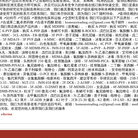
所有的产品在出售给客户之前都经过实验室测试。优质、未稀释、纯净的品质、值得信赖的供
在中国和亚洲无需处方即可购买，并且可以以具有竞争力的价格在线订购并快速交货。我们是最
为可靠的研究化学品制造商和出口商，我们极其重视为客户提供最纯净和未稀释的物质。我们
 请使用下面的联系方式联系我们。我们将尽快回复，因为我们 24/7 随时待命。 ↗️值得信赖的在
账 ↗️比特币 ↗️可追踪 ↗️谨慎的包装和运输 ↗️交货时无需签名 我们可以提供以下产品类别： ↗
成苯二氮卓类药物 ↗️合成卡西酮 邮箱：homeszxtrading.co@gmail.com 电子邮件：mediczone.
我们商店购买的产品列表： - 购买 MDHPH（游离碱）。 - 购买 A-PHIP - 购买 MDPV - 购买 A-P
购买 A-PVP 晶体 - 购买 A-PHP 晶体 - 鱼鳞可卡因 - 氯胺酮 R-ROCKS - 戊巴比妥粉 - 氯胺酮 S
MMC - 5CL-ADBA - ER-依托嗪 - 3F PVP - 质子尼嗪 - 美托尼嗪 - 依托尼嗪 - 依托尼嗪 - 
K - 5F-MDA19 - 3F PVP 晶体 - 4-MMC - 依托尼嗪 - 二丁酮晶体 - 冰毒冰淇淋 - 芬太尼粉末 - 
晶体 - A-PHP 晶体 - 4-MEC - 白色海洛因 - 甲氧麻黄酮 (BK-MDMA) - 4C PVP - 甲氧麻黄酮 - 5F
 - 戊酮 - 5F-MDMB-PICA - JWH-018 粉末 - 5F-ADB - α-PVP - A-PIHP - 3F-PIHP - A-PH
摇头丸 - 海洛因 - 溴唑仑粉末 - 戊巴比妥溶液 - 美沙酮 - 氟溴西泮 - N-乙基己酮粉末 - 艾司唑仑粉末
 - 4F-MDMB-BINACA - 阿普唑仑粉末 - MDMA 晶体 - 氯胺酮 S-异构体圆片 - 冰毒 -等等片剂 - 
 GHB - 优替隆 - 头孢利辛 250 毫克 - 优替隆晶体 - 溴啡 - 5F-MDMB-PICA - 氯苯那敏 (3-CMC)
F-MDMB-PINACA - 氟尼曲唑仑 - 氟拉唑仑 - 氟红霉素 (FXE) - 优替隆晶体 - 二丁酮 - 美西酮 
 - N-乙基己酮 - 质子利嗪类 - 吡唑仑 - 戊酮 - 阿莫达非尼（粉末和晶体） - 安非他明速效片 
 戊酮 - 赛拉嗪粉末 - 异氯尼嗪 - O-PCE 粉末 - 氯胺酮 S-异构体糖 - 氯胺酮 S-异构体片 - 甲氧菲
唑仑 - 氯代苯丙胺 - 去氯氯胺酮 -地塞米松 - 双氯西泮 - 建议零售价 - 菲律宾比索 - 喵喵 - 25B-NBO
O-33 - MDAI - SGT-151 - JWH-018 粉末 - 2F-DCK - 2-A1MP - 2-NMC - 4-MEO-PV9 - 4-MEO
- 5-IAI - 5F-UR144 - 5F-ADB - O-DSMT 粉末 - 5F-MDMB-2201 - 女巫晶体 - 4F-MDMB-BINA
5F-MDMB-PINACA - 杜冷丁 100 微克/小时 - 氟溴唑仑 - 鱼鳞可卡因 - 氟尼曲唑仑 - 氟拉唑仑 -
 - N-异丙基苄胺 - 去甲氟拉西泮 - 戊巴比妥粉末 - N-乙基己酮 - 质子利嗪 - 吡唑仑 - 戊酮 - 迷
K2化学品 - K2 薄片 - 5F-ADB 大麻素 - K2 叶子 - 2CB 25-30 毫克 - K2 香料 - 1P-LSD - K2
们为所有新老客户提供追踪号码。 邮箱：homeszxtrading.co@gmail.com 邮箱：mediczone.
 ♛ 感谢您的光临。欢迎您向他人推荐我们及我们的服务
t zdarma