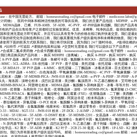
品
e – 在中国无需处方。 邮箱：homeszxtrading.co@gmail.com 电子邮件：mediczone.labst@g
学品（设计药物）、医药中间体和精神活性物质的可靠供应商。 我们的主要产品包括：MDPHP、α-PHi
因、MDMA晶体、己烯、FUB-AMB、5F-ADB、4C-PVP、4F-PHP晶体和戊酮。我们的产
所有的产品在出售给客户之前都经过实验室测试。优质、未稀释、纯净的品质、值得信赖的供
在中国和亚洲无需处方即可购买，并且可以以具有竞争力的价格在线订购并快速交货。我们是最
为可靠的研究化学品制造商和出口商，我们极其重视为客户提供最纯净和未稀释的物质。我们
 请使用下面的联系方式联系我们。我们将尽快回复，因为我们 24/7 随时待命。 ↗️值得信赖的在
账 ↗️比特币 ↗️可追踪 ↗️谨慎的包装和运输 ↗️交货时无需签名 我们可以提供以下产品类别： ↗
成苯二氮卓类药物 ↗️合成卡西酮 邮箱：homeszxtrading.co@gmail.com 电子邮件：mediczone.
我们商店购买的产品列表： - 购买 MDHPH（游离碱）。 - 购买 A-PHIP - 购买 MDPV - 购买 A-P
购买 A-PVP 晶体 - 购买 A-PHP 晶体 - 鱼鳞可卡因 - 氯胺酮 R-ROCKS - 戊巴比妥粉 - 氯胺酮 S
MMC - 5CL-ADBA - ER-依托嗪 - 3F PVP - 质子尼嗪 - 美托尼嗪 - 依托尼嗪 - 依托尼嗪 - 
K - 5F-MDA19 - 3F PVP 晶体 - 4-MMC - 依托尼嗪 - 二丁酮晶体 - 冰毒冰淇淋 - 芬太尼粉末 - 
晶体 - A-PHP 晶体 - 4-MEC - 白色海洛因 - 甲氧麻黄酮 (BK-MDMA) - 4C PVP - 甲氧麻黄酮 - 5F
 - 戊酮 - 5F-MDMB-PICA - JWH-018 粉末 - 5F-ADB - α-PVP - A-PIHP - 3F-PIHP - A-PH
摇头丸 - 海洛因 - 溴唑仑粉末 - 戊巴比妥溶液 - 美沙酮 - 氟溴西泮 - N-乙基己酮粉末 - 艾司唑仑粉末
 - 4F-MDMB-BINACA - 阿普唑仑粉末 - MDMA 晶体 - 氯胺酮 S-异构体圆片 - 冰毒 -等等片剂 - 
 GHB - 优替隆 - 头孢利辛 250 毫克 - 优替隆晶体 - 溴啡 - 5F-MDMB-PICA - 氯苯那敏 (3-CMC)
F-MDMB-PINACA - 氟尼曲唑仑 - 氟拉唑仑 - 氟红霉素 (FXE) - 优替隆晶体 - 二丁酮 - 美西酮 
 - N-乙基己酮 - 质子利嗪类 - 吡唑仑 - 戊酮 - 阿莫达非尼（粉末和晶体） - 安非他明速效片 
 戊酮 - 赛拉嗪粉末 - 异氯尼嗪 - O-PCE 粉末 - 氯胺酮 S-异构体糖 - 氯胺酮 S-异构体片 - 甲氧菲
唑仑 - 氯代苯丙胺 - 去氯氯胺酮 -地塞米松 - 双氯西泮 - 建议零售价 - 菲律宾比索 - 喵喵 - 25B-NBO
O-33 - MDAI - SGT-151 - JWH-018 粉末 - 2F-DCK - 2-A1MP - 2-NMC - 4-MEO-PV9 - 4-MEO
- 5-IAI - 5F-UR144 - 5F-ADB - O-DSMT 粉末 - 5F-MDMB-2201 - 女巫晶体 - 4F-MDMB-BINA
5F-MDMB-PINACA - 杜冷丁 100 微克/小时 - 氟溴唑仑 - 鱼鳞可卡因 - 氟尼曲唑仑 - 氟拉唑仑 -
 - N-异丙基苄胺 - 去甲氟拉西泮 - 戊巴比妥粉末 - N-乙基己酮 - 质子利嗪 - 吡唑仑 - 戊酮 - 迷
K2化学品 - K2 薄片 - 5F-ADB 大麻素 - K2 叶子 - 2CB 25-30 毫克 - K2 香料 - 1P-LSD - K2
们为所有新老客户提供追踪号码。 邮箱：homeszxtrading.co@gmail.com 邮箱：mediczone.
 ♛ 感谢您的光临。欢迎您向他人推荐我们及我们的服务