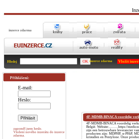
Inz
inzerce zdarma
Vložit inze
inzerce zdarma
Hledej
Přihlášení:
E-mail:
Heslo:
4F-MDMB-BINACA voordelig verkri
4F-MDMB-BINACA voordelig verkrijg
België. Website:..........https://m
zapoměl jsem heslo.
zijn een betrouwbare leverancier van
Vložení nového inzerátu do inzerce
producten zijn: MDPHP, α-PHiP, M
zdarma.
kristallen en Pentylone. Onze produc