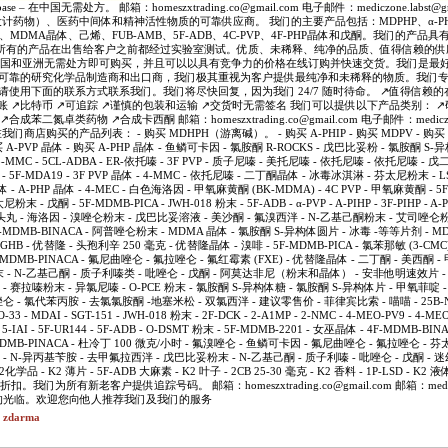
e – 在中国无需处方。 邮箱：homeszxtrading.co@gmail.com 电子邮件：mediczone.labst@g
学品（设计药物）、医药中间体和精神活性物质的可靠供应商。 我们的主要产品包括：MDPHP、α-PHi
因、MDMA晶体、己烯、FUB-AMB、5F-ADB、4C-PVP、4F-PHP晶体和戊酮。我们的产
所有的产品在出售给客户之前都经过实验室测试。优质、未稀释、纯净的品质、值得信赖的供
在中国和亚洲无需处方即可购买，并且可以以具有竞争力的价格在线订购并快速交货。我们是最
为可靠的研究化学品制造商和出口商，我们极其重视为客户提供最纯净和未稀释的物质。我们
 请使用下面的联系方式联系我们。我们将尽快回复，因为我们 24/7 随时待命。 ↗️值得信赖的在
账 ↗️比特币 ↗️可追踪 ↗️谨慎的包装和运输 ↗️交货时无需签名 我们可以提供以下产品类别： ↗
成苯二氮卓类药物 ↗️合成卡西酮 邮箱：homeszxtrading.co@gmail.com 电子邮件：mediczone.
我们商店购买的产品列表： - 购买 MDHPH（游离碱）。 - 购买 A-PHIP - 购买 MDPV - 购买 A-P
购买 A-PVP 晶体 - 购买 A-PHP 晶体 - 鱼鳞可卡因 - 氯胺酮 R-ROCKS - 戊巴比妥粉 - 氯胺酮 S
MMC - 5CL-ADBA - ER-依托嗪 - 3F PVP - 质子尼嗪 - 美托尼嗪 - 依托尼嗪 - 依托尼嗪 - 
K - 5F-MDA19 - 3F PVP 晶体 - 4-MMC - 依托尼嗪 - 二丁酮晶体 - 冰毒冰淇淋 - 芬太尼粉末 - 
晶体 - A-PHP 晶体 - 4-MEC - 白色海洛因 - 甲氧麻黄酮 (BK-MDMA) - 4C PVP - 甲氧麻黄酮 - 5F
 - 戊酮 - 5F-MDMB-PICA - JWH-018 粉末 - 5F-ADB - α-PVP - A-PIHP - 3F-PIHP - A-PH
摇头丸 - 海洛因 - 溴唑仑粉末 - 戊巴比妥溶液 - 美沙酮 - 氟溴西泮 - N-乙基己酮粉末 - 艾司唑仑粉末
 - 4F-MDMB-BINACA - 阿普唑仑粉末 - MDMA 晶体 - 氯胺酮 S-异构体圆片 - 冰毒 -等等片剂 - 
 GHB - 优替隆 - 头孢利辛 250 毫克 - 优替隆晶体 - 溴啡 - 5F-MDMB-PICA - 氯苯那敏 (3-CMC)
F-MDMB-PINACA - 氟尼曲唑仑 - 氟拉唑仑 - 氟红霉素 (FXE) - 优替隆晶体 - 二丁酮 - 美西酮 
 - N-乙基己酮 - 质子利嗪类 - 吡唑仑 - 戊酮 - 阿莫达非尼（粉末和晶体） - 安非他明速效片 
 戊酮 - 赛拉嗪粉末 - 异氯尼嗪 - O-PCE 粉末 - 氯胺酮 S-异构体糖 - 氯胺酮 S-异构体片 - 甲氧菲
唑仑 - 氯代苯丙胺 - 去氯氯胺酮 -地塞米松 - 双氯西泮 - 建议零售价 - 菲律宾比索 - 喵喵 - 25B-NBO
O-33 - MDAI - SGT-151 - JWH-018 粉末 - 2F-DCK - 2-A1MP - 2-NMC - 4-MEO-PV9 - 4-MEO
- 5-IAI - 5F-UR144 - 5F-ADB - O-DSMT 粉末 - 5F-MDMB-2201 - 女巫晶体 - 4F-MDMB-BINA
5F-MDMB-PINACA - 杜冷丁 100 微克/小时 - 氟溴唑仑 - 鱼鳞可卡因 - 氟尼曲唑仑 - 氟拉唑仑 -
 - N-异丙基苄胺 - 去甲氟拉西泮 - 戊巴比妥粉末 - N-乙基己酮 - 质子利嗪 - 吡唑仑 - 戊酮 - 迷
K2化学品 - K2 薄片 - 5F-ADB 大麻素 - K2 叶子 - 2CB 25-30 毫克 - K2 香料 - 1P-LSD - K2
们为所有新老客户提供追踪号码。 邮箱：homeszxtrading.co@gmail.com 邮箱：mediczone.
 ♛ 感谢您的光临。欢迎您向他人推荐我们及我们的服务
t zdarma