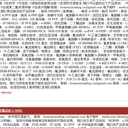
账 ↗️比特币 ↗️可追踪 ↗️谨慎的包装和运输 ↗️交货时无需签名 我们可以提供以下产品类别： ↗
成苯二氮卓类药物 ↗️合成卡西酮 邮箱：homeszxtrading.co@gmail.com 电子邮件：mediczone.
我们商店购买的产品列表： - 购买 MDHPH（游离碱）。 - 购买 A-PHIP - 购买 MDPV - 购买 A-P
购买 A-PVP 晶体 - 购买 A-PHP 晶体 - 鱼鳞可卡因 - 氯胺酮 R-ROCKS - 戊巴比妥粉 - 氯胺酮 S
MMC - 5CL-ADBA - ER-依托嗪 - 3F PVP - 质子尼嗪 - 美托尼嗪 - 依托尼嗪 - 依托尼嗪 - 
K - 5F-MDA19 - 3F PVP 晶体 - 4-MMC - 依托尼嗪 - 二丁酮晶体 - 冰毒冰淇淋 - 芬太尼粉末 - 
晶体 - A-PHP 晶体 - 4-MEC - 白色海洛因 - 甲氧麻黄酮 (BK-MDMA) - 4C PVP - 甲氧麻黄酮 - 5F
 - 戊酮 - 5F-MDMB-PICA - JWH-018 粉末 - 5F-ADB - α-PVP - A-PIHP - 3F-PIHP - A-PH
摇头丸 - 海洛因 - 溴唑仑粉末 - 戊巴比妥溶液 - 美沙酮 - 氟溴西泮 - N-乙基己酮粉末 - 艾司唑仑粉末
 - 4F-MDMB-BINACA - 阿普唑仑粉末 - MDMA 晶体 - 氯胺酮 S-异构体圆片 - 冰毒 -等等片剂 - 
 GHB - 优替隆 - 头孢利辛 250 毫克 - 优替隆晶体 - 溴啡 - 5F-MDMB-PICA - 氯苯那敏 (3-CMC)
F-MDMB-PINACA - 氟尼曲唑仑 - 氟拉唑仑 - 氟红霉素 (FXE) - 优替隆晶体 - 二丁酮 - 美西酮 
 - N-乙基己酮 - 质子利嗪类 - 吡唑仑 - 戊酮 - 阿莫达非尼（粉末和晶体） - 安非他明速效片 
 戊酮 - 赛拉嗪粉末 - 异氯尼嗪 - O-PCE 粉末 - 氯胺酮 S-异构体糖 - 氯胺酮 S-异构体片 - 甲氧菲
唑仑 - 氯代苯丙胺 - 去氯氯胺酮 -地塞米松 - 双氯西泮 - 建议零售价 - 菲律宾比索 - 喵喵 - 25B-NBO
O-33 - MDAI - SGT-151 - JWH-018 粉末 - 2F-DCK - 2-A1MP - 2-NMC - 4-MEO-PV9 - 4-MEO
- 5-IAI - 5F-UR144 - 5F-ADB - O-DSMT 粉末 - 5F-MDMB-2201 - 女巫晶体 - 4F-MDMB-BINA
5F-MDMB-PINACA - 杜冷丁 100 微克/小时 - 氟溴唑仑 - 鱼鳞可卡因 - 氟尼曲唑仑 - 氟拉唑仑 -
 - N-异丙基苄胺 - 去甲氟拉西泮 - 戊巴比妥粉末 - N-乙基己酮 - 质子利嗪 - 吡唑仑 - 戊酮 - 迷
K2化学品 - K2 薄片 - 5F-ADB 大麻素 - K2 叶子 - 2CB 25-30 毫克 - K2 香料 - 1P-LSD - K2
们为所有新老客户提供追踪号码。 邮箱：homeszxtrading.co@gmail.com 邮箱：mediczone.
 ♛ 感谢您的光临。欢迎您向他人推荐我们及我们的服务
t zdarma
品的 2-MMC
e – 在中国无需处方。 邮箱：homeszxtrading.co@gmail.com 电子邮件：mediczone.labst@g
学品（设计药物）、医药中间体和精神活性物质的可靠供应商。 我们的主要产品包括：MDPHP、α-PHi
因、MDMA晶体、己烯、FUB-AMB、5F-ADB、4C-PVP、4F-PHP晶体和戊酮。我们的产