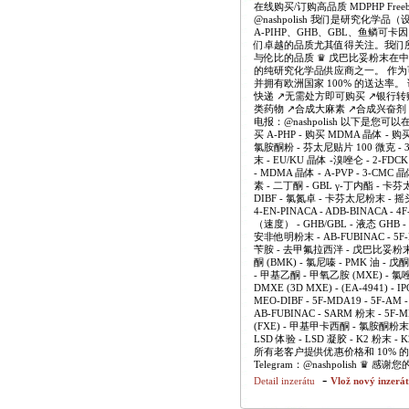
在线购买/订购高品质 MDPHP Freebas
@nashpolish 我们是研究化
A-PIHP、GHB、GBL、鱼鳞可卡
们卓越的品质尤其值得关注。我们
与伦比的品质 ♛ 戊巴比妥粉末
的纯研究化学品供应商之一。 作
并拥有欧洲国家 100% 的送达率。
快递 ↗️无需处方即可购买 ↗️银行转
类药物 ↗️合成大麻素 ↗️合成兴奋剂 ↗️合
电报：@nashpolish 以下是您可以在
买 A-PHP - 购买 MDMA 晶体 - 
氯胺酮粉 - 芬太尼贴片 100 微克 - 3-
末 - EU/KU 晶体 -溴唑仑 - 2-FDC
- MDMA 晶体 - A-PVP - 3-CMC 
素 - 二丁酮 - GBL γ-丁内酯 - 卡芬太尼粉末
DIBF - 氯氮卓 - 卡芬太尼粉末 - 
4-EN-PINACA - ADB-BINACA
（速度） - GHB/GBL - 液态 GHB -
安非他明粉末 - AB-FUBINAC - 5
苄胺 - 去甲氟拉西泮 - 戊巴比妥粉末
酮 (BMK) - 氯尼嗪 - PMK 油 -
- 甲基乙酮 - 甲氧乙胺 (MXE) - 氯
DMXE (3D MXE) - (EA-4941) - IP
MEO-DIBF - 5F-MDA19 - 5F-AM 
AB-FUBINAC - SARM 粉末 - 
(FXE) - 甲基甲卡西酮 - 氯胺酮粉末
LSD 体验 - LSD 凝胶 - K2 粉末 - 
所有老客户提供优惠价格和 10% 的折扣。我
Telegram：@nashpolish
-
Detail inzerátu
Vlož nový inzerá