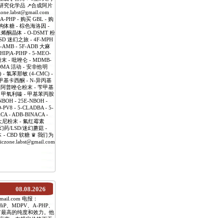
️研究化学品 ↗️合成阿片
labst@gmail.com
HP - 购买 GBL - 购
-异构体糖 - 棕色海洛因 -
戊二烯酮晶体 - O-DSMT 粉
LSD 迷幻之旅 - 4F-MPH
-AMB - 5F-ADB 大麻
IP|A-PIHP - 5-MEO-
 - 吡唑仑 - MDMB-
MDMA 活动 - 安非他明
 - 氯苯那敏 (4-CMC) -
- 甲基卡西酮 - N-异丙基
- 阿普唑仑粉末 - 苄甲基
啶 - 甲氧利嗪 - 甲基苯丙胺
H - 25E-NBOH -
-PV8 - 5-CLADBA - 5-
CA - ADB-BINACA -
 芬太尼粉末 - 氟红霉素
幻药/LSD/迷幻蘑菇 -
 液体 - CBD 软糖 ♛ 我们为
labst@gmail.com
08.08.2026
mail.com 电报：
P、MDPV、A-PHP、
品具有最高的纯度和效力。他