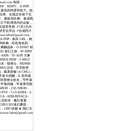
mail.com 电报：
P、MDPV、A-PHP、
品具有最高的纯度和效力。他
应商、在规定价格下无
好、最值得信赖、最成熟
专注于欧洲境内的运输，
线零售商 ↗️1至3天内
️研究化学品 ↗️合成阿片
labst@gmail.com
HP - 购买 GBL - 购
-异构体糖 - 棕色海洛因 -
戊二烯酮晶体 - O-DSMT 粉
LSD 迷幻之旅 - 4F-MPH
-AMB - 5F-ADB 大麻
IP|A-PIHP - 5-MEO-
 - 吡唑仑 - MDMB-
MDMA 活动 - 安非他明
 - 氯苯那敏 (4-CMC) -
- 甲基卡西酮 - N-异丙基
- 阿普唑仑粉末 - 苄甲基
啶 - 甲氧利嗪 - 甲基苯丙胺
H - 25E-NBOH -
-PV8 - 5-CLADBA - 5-
CA - ADB-BINACA -
 芬太尼粉末 - 氟红霉素
幻药/LSD/迷幻蘑菇 -
 液体 - CBD 软糖 ♛ 我们为
labst@gmail.com