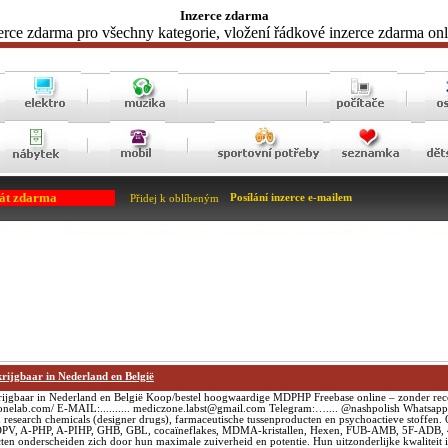
Inzerce zdarma
erce zdarma pro všechny kategorie, vložení řádkové inzerce zdarma onl
rát zdarma
Posílání inzerce e-mailem
Přidej k oblíbeným
jgbaar in Nederland en België
baar in Nederland en België Koop/bestel hoogwaardige MDPHP Freebase online – zonder rece
ediczonelab.com/ E-MAIL:.......... mediczone.labst@gmail.com Telegram:….... @nashpolish Whatsa
 research chemicals (designer drugs), farmaceutische tussenproducten en psychoactieve stoffen. 
DPV, A-PHP, A-PIHP, GHB, GBL, cocaïneflakes, MDMA-kristallen, Hexen, FUB-AMB, 5F-ADB,
ten onderscheiden zich door hun maximale zuiverheid en potentie. Hun uitzonderlijke kwaliteit i