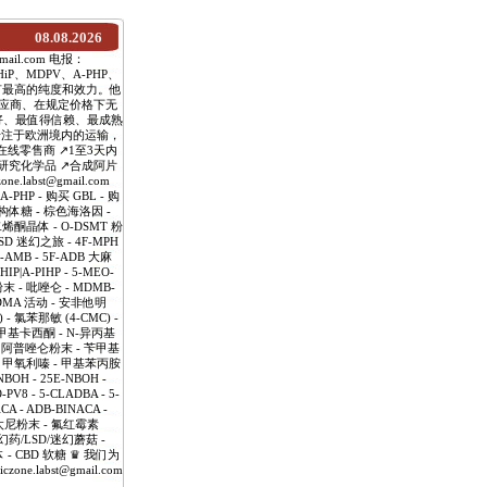
08.08.2026
mail.com 电报：
P、MDPV、A-PHP、
品具有最高的纯度和效力。他
应商、在规定价格下无
好、最值得信赖、最成熟
专注于欧洲境内的运输，
线零售商 ↗️1至3天内
️研究化学品 ↗️合成阿片
labst@gmail.com
HP - 购买 GBL - 购
-异构体糖 - 棕色海洛因 -
戊二烯酮晶体 - O-DSMT 粉
LSD 迷幻之旅 - 4F-MPH
-AMB - 5F-ADB 大麻
IP|A-PIHP - 5-MEO-
 - 吡唑仑 - MDMB-
MDMA 活动 - 安非他明
 - 氯苯那敏 (4-CMC) -
- 甲基卡西酮 - N-异丙基
- 阿普唑仑粉末 - 苄甲基
啶 - 甲氧利嗪 - 甲基苯丙胺
H - 25E-NBOH -
-PV8 - 5-CLADBA - 5-
CA - ADB-BINACA -
 芬太尼粉末 - 氟红霉素
幻药/LSD/迷幻蘑菇 -
 液体 - CBD 软糖 ♛ 我们为
labst@gmail.com