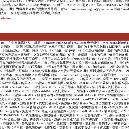
 - N-异丙基苄胺 - 去甲氟拉西泮 - 戊巴比妥粉末 - N-乙基己酮 - 质子利嗪 - 吡唑仑 - 戊酮 - 迷
K2化学品 - K2 薄片 - 5F-ADB 大麻素 - K2 叶子 - 2CB 25-30 毫克 - K2 香料 - 1P-LSD - K2
们为所有新老客户提供追踪号码。 邮箱：homeszxtrading.co@gmail.com 邮箱：mediczone.
 ♛ 感谢您的光临。欢迎您向他人推荐我们及我们的服务
t zdarma
e – 在中国无需处方。 邮箱：homeszxtrading.co@gmail.com 电子邮件：mediczone.labst@g
学品（设计药物）、医药中间体和精神活性物质的可靠供应商。 我们的主要产品包括：MDPHP、α-PHi
因、MDMA晶体、己烯、FUB-AMB、5F-ADB、4C-PVP、4F-PHP晶体和戊酮。我们的产
所有的产品在出售给客户之前都经过实验室测试。优质、未稀释、纯净的品质、值得信赖的供
在中国和亚洲无需处方即可购买，并且可以以具有竞争力的价格在线订购并快速交货。我们是最
为可靠的研究化学品制造商和出口商，我们极其重视为客户提供最纯净和未稀释的物质。我们
 请使用下面的联系方式联系我们。我们将尽快回复，因为我们 24/7 随时待命。 ↗️值得信赖的在
账 ↗️比特币 ↗️可追踪 ↗️谨慎的包装和运输 ↗️交货时无需签名 我们可以提供以下产品类别： ↗
成苯二氮卓类药物 ↗️合成卡西酮 邮箱：homeszxtrading.co@gmail.com 电子邮件：mediczone.
我们商店购买的产品列表： - 购买 MDHPH（游离碱）。 - 购买 A-PHIP - 购买 MDPV - 购买 A-P
购买 A-PVP 晶体 - 购买 A-PHP 晶体 - 鱼鳞可卡因 - 氯胺酮 R-ROCKS - 戊巴比妥粉 - 氯胺酮 S
MMC - 5CL-ADBA - ER-依托嗪 - 3F PVP - 质子尼嗪 - 美托尼嗪 - 依托尼嗪 - 依托尼嗪 - 
K - 5F-MDA19 - 3F PVP 晶体 - 4-MMC - 依托尼嗪 - 二丁酮晶体 - 冰毒冰淇淋 - 芬太尼粉末 - 
晶体 - A-PHP 晶体 - 4-MEC - 白色海洛因 - 甲氧麻黄酮 (BK-MDMA) - 4C PVP - 甲氧麻黄酮 - 5F
 - 戊酮 - 5F-MDMB-PICA - JWH-018 粉末 - 5F-ADB - α-PVP - A-PIHP - 3F-PIHP - A-PH
摇头丸 - 海洛因 - 溴唑仑粉末 - 戊巴比妥溶液 - 美沙酮 - 氟溴西泮 - N-乙基己酮粉末 - 艾司唑仑粉末
 - 4F-MDMB-BINACA - 阿普唑仑粉末 - MDMA 晶体 - 氯胺酮 S-异构体圆片 - 冰毒 -等等片剂 - 
 GHB - 优替隆 - 头孢利辛 250 毫克 - 优替隆晶体 - 溴啡 - 5F-MDMB-PICA - 氯苯那敏 (3-CMC)
F-MDMB-PINACA - 氟尼曲唑仑 - 氟拉唑仑 - 氟红霉素 (FXE) - 优替隆晶体 - 二丁酮 - 美西酮 
 - N-乙基己酮 - 质子利嗪类 - 吡唑仑 - 戊酮 - 阿莫达非尼（粉末和晶体） - 安非他明速效片 
 戊酮 - 赛拉嗪粉末 - 异氯尼嗪 - O-PCE 粉末 - 氯胺酮 S-异构体糖 - 氯胺酮 S-异构体片 - 甲氧菲
唑仑 - 氯代苯丙胺 - 去氯氯胺酮 -地塞米松 - 双氯西泮 - 建议零售价 - 菲律宾比索 - 喵喵 - 25B-NBO