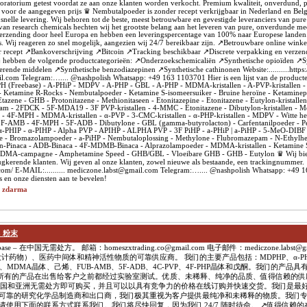
oratorium getest voordat ze aan onze klanten worden verkocht. Premium kwaliteit, onverdund, 
it voor de aangegeven prijs ♛ Nembutalpoeder is zonder recept verkrijgbaar in Nederland en Belg
snelle levering. Wij behoren tot de beste, meest betrouwbare en gevestigde leveranciers van pure
van research chemicals hechten wij het grootste belang aan het leveren van pure, onverdunde me
n verzending door heel Europa en hebben een leveringspercentage van 100% naar Europese lande
. Wij reageren zo snel mogelijk, aangezien wij 24/7 bereikbaar zijn. ↗️Betrouwbare online winke
recept ↗️Bankoverschrijving ↗️Bitcoin ↗️Tracking beschikbaar ↗️Discrete verpakking en verze
ij hebben de volgende productcategorieën: ↗️Onderzoekschemicaliën ↗️Synthetische opioïden ↗️S
rende middelen ↗️Synthetische benzodiazepinen ↗️Synthetische cathinonen Website:..........http
il.com Telegram:….... @nashpolish Whatsapp: +49 163 1103701 Hier is een lijst van de producte
 (Freebase) - A-PHiP - MDPV - A-PHP - GBL - A-PHP - MDMA-kristallen - A-PVP-kristallen - 
- Ketamine R-Rocks - Nembutalpoeder - Ketamine S-isomeersuiker - Bruine heroïne - Ketaminepo
zene - GHB - Protonitazene - Methionitaseen - Etonitazepine - Etonitazene - Eutylon-kristall
am - 2FDCK - 5F-MDA19 - 3F PVP-kristallen - 4-MMC - Etonitazene - Dibutylon-kristallen - Me
- 4F-MPH - MDMA-kristallen - α-PVP - 3-CMC-kristallen - α-PHP-kristallen - MDPV - Witte h
-AMB - 4F-MPH - 5F-ADB - Dibutylone - GBL (gamma-butyrolacton) - Carfentanilpoeder - 
α-PHIP - α-PIHP - Alpha PVP - APIHP - ALPHA PVP - 3F PiHP - a-PHiP | a-PiHP - 5-MeO-DIBF 
ïne - Bromazolampoeder - a-PiHP - Nembutaloplossing - Methylone - Flubromazepam - N-Ethylh
-Pinaca - ADB-Binaca - 4F-MDMB-Binaca - Alprazolampoeder - MDMA-kristallen - Ketamine S
 - MDMA-campagne - Amphetamine Speed - GHB/GBL - Vloeibare GHB - GHB - Eutylon ♛ Wij bi
rugkerende klanten. Wij geven al onze klanten, zowel nieuwe als bestaande, een trackingnummer.
lab.com/ E-MAIL:.......... mediczone.labst@gmail.com Telegram:….... @nashpolish Whatsapp: +4
 en onze diensten aan te bevelen!
t zdarma
 粉末
e – 在中国无需处方。 邮箱：homeszxtrading.co@gmail.com 电子邮件：mediczone.labst@g
学品（设计药物）、医药中间体和精神活性物质的可靠供应商。 我们的主要产品包括：MDPHP、α-PHi
因、MDMA晶体、己烯、FUB-AMB、5F-ADB、4C-PVP、4F-PHP晶体和戊酮。我们的产
所有的产品在出售给客户之前都经过实验室测试。优质、未稀释、纯净的品质、值得信赖的供
在中国和亚洲无需处方即可购买，并且可以以具有竞争力的价格在线订购并快速交货。我们是最
为可靠的研究化学品制造商和出口商，我们极其重视为客户提供最纯净和未稀释的物质。我们
 请使用下面的联系方式联系我们。我们将尽快回复，因为我们 24/7 随时待命。 ↗️值得信赖的在