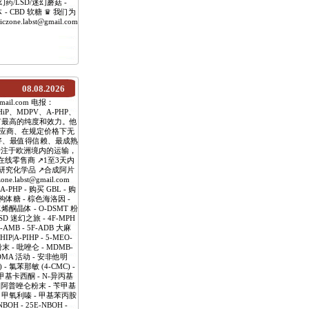
幻药/LSD/迷幻蘑菇 -
 液体 - CBD 软糖 ♛ 我们为
labst@gmail.com
08.08.2026
mail.com 电报：
P、MDPV、A-PHP、
品具有最高的纯度和效力。他
应商、在规定价格下无
好、最值得信赖、最成熟
专注于欧洲境内的运输，
线零售商 ↗️1至3天内
️研究化学品 ↗️合成阿片
labst@gmail.com
HP - 购买 GBL - 购
-异构体糖 - 棕色海洛因 -
戊二烯酮晶体 - O-DSMT 粉
LSD 迷幻之旅 - 4F-MPH
-AMB - 5F-ADB 大麻
IP|A-PIHP - 5-MEO-
 - 吡唑仑 - MDMB-
MDMA 活动 - 安非他明
 - 氯苯那敏 (4-CMC) -
- 甲基卡西酮 - N-异丙基
- 阿普唑仑粉末 - 苄甲基
啶 - 甲氧利嗪 - 甲基苯丙胺
H - 25E-NBOH -