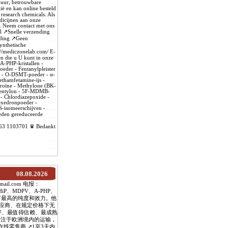
puur, betrouwbare
ië en kan online besteld
 research chemicals. Als
dicijnen aan onze
n. Neem contact met ons
l ↗️Snelle verzending
nding ↗️Geen
ynthetische
s://mediczonelab.com/ E-
n die u U kunt in onze
A-PHP-kristallen -
eder - Fentanylpleister
en - O-DSMT-poeder - α-
thamfetamine-ijs -
eroïne - Methylone (BK-
Pentylon - 5F-MDMB-
- Chlordiazepoxide -
exedronpoeder -
-isomeerschijven -
eden gereduceerde
9 163 1103701 ♛ Bedankt
08.08.2026
mail.com 电报：
P、MDPV、A-PHP、
品具有最高的纯度和效力。他
应商、在规定价格下无
好、最值得信赖、最成熟
专注于欧洲境内的运输，
线零售商 ↗️1至3天内