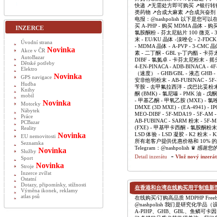
快递 ↗️无需处方即可购买 ↗️银行转
类药物 ↗️合成大麻素 ↗️合成兴奋剂 ↗️合
电报：@nashpolish 以下是您可以在
买 A-PHP - 购买 MDMA 晶体 - 
INZERCE
氯胺酮粉 - 芬太尼贴片 100 微克 - 3-
末 - EU/KU 晶体 -溴唑仑 - 2-FDC
Úvodní strana
- MDMA 晶体 - A-PVP - 3-CMC 
Novinka
Akce v ČR
素 - 二丁酮 - GBL γ-丁内酯 - 卡芬太尼粉末
AutoBazar
DIBF - 氯氮卓 - 卡芬太尼粉末 - 
Dětské potřeby
4-EN-PINACA - ADB-BINACA
Elektro
（速度） - GHB/GBL - 液态 GHB -
Novinka
GPS navigace
安非他明粉末 - AB-FUBINAC - 5
Hudba
苄胺 - 去甲氟拉西泮 - 戊巴比妥粉末
Knihy
酮 (BMK) - 氯尼嗪 - PMK 油 -
mobil
- 甲基乙酮 - 甲氧乙胺 (MXE) - 氯
Novinka
Motorky
DMXE (3D MXE) - (EA-4941) - IP
Nábytek
MEO-DIBF - 5F-MDA19 - 5F-AM 
Práce
AB-FUBINAC - SARM 粉末 - 
PCBazar
(FXE) - 甲基甲卡西酮 - 氯胺酮粉末
Reality
Novinka
LSD 体验 - LSD 凝胶 - K2 粉末 - 
EU nemovitosti
所有老客户提供优惠价格和 10% 的折扣。我
Seznamka
Telegram：@nashpolish
Novinka
Služby
-
Detail inzerátu
Vlož nový inzerá
Sport
Novinka
Stroje
Inzerce zvířat
Ostatní
Dotazy, připomínky, stížnosti
在香港和台湾在线购买用于制造新型毒
Výměna ikonek, reklamy
atlas psů
在线购买/订购高品质 MDPHP Freebas
@nashpolish 我们是研究化
A-PIHP、GHB、GBL、鱼鳞可卡