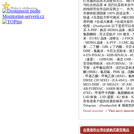
们卓越的品质尤其值得关注。我们
与伦比的品质 ♛ 戊巴比妥粉末
Přidej k oblíbeným
的纯研究化学品供应商之一。 作
并拥有欧洲国家 100% 的送达率。
快递 ↗️无需处方即可购买 ↗️银行转
类药物 ↗️合成大麻素 ↗️合成兴奋剂 ↗️合
电报：@nashpolish 以下是您可以在
买 A-PHP - 购买 MDMA 晶体 - 
氯胺酮粉 - 芬太尼贴片 100 微克 - 3-
末 - EU/KU 晶体 -溴唑仑 - 2-FDC
- MDMA 晶体 - A-PVP - 3-CMC 
素 - 二丁酮 - GBL γ-丁内酯 - 卡芬太尼粉末
DIBF - 氯氮卓 - 卡芬太尼粉末 - 
4-EN-PINACA - ADB-BINACA
（速度） - GHB/GBL - 液态 GHB -
安非他明粉末 - AB-FUBINAC - 5
苄胺 - 去甲氟拉西泮 - 戊巴比妥粉末
酮 (BMK) - 氯尼嗪 - PMK 油 -
- 甲基乙酮 - 甲氧乙胺 (MXE) - 氯
DMXE (3D MXE) - (EA-4941) - IP
MEO-DIBF - 5F-MDA19 - 5F-AM 
AB-FUBINAC - SARM 粉末 - 
(FXE) - 甲基甲卡西酮 - 氯胺酮粉末
LSD 体验 - LSD 凝胶 - K2 粉末 - 
所有老客户提供优惠价格和 10% 的折扣。我
Telegram：@nashpolish
-
Detail inzerátu
Vlož nový inzerá
在香港和台湾在线购买新型毒品