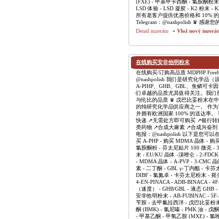
(FXE) - 甲基甲卡西酮 - 氯胺酮粉末
LSD 体验 - LSD 凝胶 - K2 粉末 - 
所有老客户提供优惠价格和 10% 的折扣。我
Telegram：@nashpolish
-
Detail inzerátu
Vlož nový inzerá
在线购买安非他明粉末
在线购买/订购高品质 MDPHP Freebas
@nashpolish 我们是研究化
A-PIHP、GHB、GBL、鱼鳞可卡
们卓越的品质尤其值得关注。我们
与伦比的品质 ♛ 戊巴比妥粉末
的纯研究化学品供应商之一。 作
并拥有欧洲国家 100% 的送达率。
快递 ↗️无需处方即可购买 ↗️银行转
类药物 ↗️合成大麻素 ↗️合成兴奋剂 ↗️合
电报：@nashpolish 以下是您可以在
买 A-PHP - 购买 MDMA 晶体 - 
氯胺酮粉 - 芬太尼贴片 100 微克 - 3-
末 - EU/KU 晶体 -溴唑仑 - 2-FDC
- MDMA 晶体 - A-PVP - 3-CMC 
素 - 二丁酮 - GBL γ-丁内酯 - 卡芬太尼粉末
DIBF - 氯氮卓 - 卡芬太尼粉末 - 
4-EN-PINACA - ADB-BINACA
（速度） - GHB/GBL - 液态 GHB -
安非他明粉末 - AB-FUBINAC - 5
苄胺 - 去甲氟拉西泮 - 戊巴比妥粉末
酮 (BMK) - 氯尼嗪 - PMK 油 -
- 甲基乙酮 - 甲氧乙胺 (MXE) - 氯