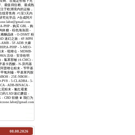
应商、在规定价格下无
好、最值得信赖、最成熟
专注于欧洲境内的运输，
线零售商 ↗️1至3天内
️研究化学品 ↗️合成阿片
labst@gmail.com
HP - 购买 GBL - 购
-异构体糖 - 棕色海洛因 -
戊二烯酮晶体 - O-DSMT 粉
LSD 迷幻之旅 - 4F-MPH
-AMB - 5F-ADB 大麻
IP|A-PIHP - 5-MEO-
 - 吡唑仑 - MDMB-
MDMA 活动 - 安非他明
 - 氯苯那敏 (4-CMC) -
- 甲基卡西酮 - N-异丙基
- 阿普唑仑粉末 - 苄甲基
啶 - 甲氧利嗪 - 甲基苯丙胺
H - 25E-NBOH -
-PV8 - 5-CLADBA - 5-
CA - ADB-BINACA -
 芬太尼粉末 - 氟红霉素
幻药/LSD/迷幻蘑菇 -
 液体 - CBD 软糖 ♛ 我们为
labst@gmail.com
08.08.2026