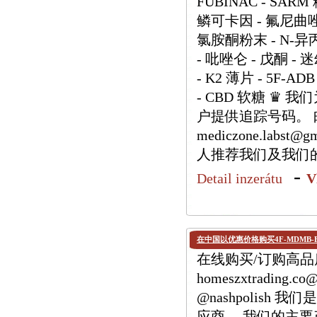
FUBINAC - SARM
鳞可卡因 - 氟尼曲唑仑
氯胺酮粉末 - N-异
- 吡唑仑 - 戊酮 - 
- K2 薄片 - 5F-ADB
- CBD 软糖 ♛
户提供追踪号码。 邮箱：h
mediczone.labs
人推荐我们及我们
-
Detail inzerátu
V
在中国以优惠价格购买4F-MDMB-B
在线购买/订购高品质 
homeszxtrading.
@nashpolis
应商。 我们的主要产品