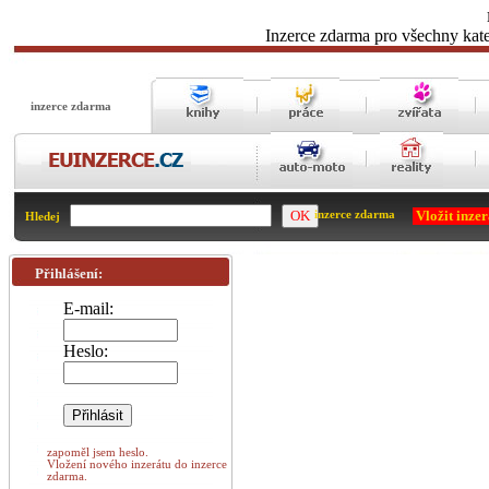
Inzerce zdarma pro všechny kate
inzerce zdarma
Vložit inze
inzerce zdarma
Hledej
Přihlášení:
E-mail:
Heslo:
zapoměl jsem heslo.
Vložení nového inzerátu do inzerce
zdarma.