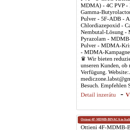
MDMA) - 4C PVP - M
Gamma-Butyrolacton
Pulver - 5F-ADB - A
Chlordiazepoxid - Ca
Nembutal-Lösung - M
Pyrazolam - MDMB-
Pulver - MDMA-Krist
- MDMA-Kampagne -
♛ Wir bieten reduzie
unseren Kunden, ob 
Verfügung. Website:..
mediczone.labst@gm
Besuch. Empfehlen S
-
Detail inzerátu
V
Ottieni 4F-MDMB-BINACA in Italia
Ottieni 4F-MDMB-BI