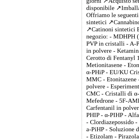
giorni ↗️Acquisto se
disponibile ↗️Imball
Offriamo le seguenti
sintetici ↗️Cannabino
↗️Catinoni sintetici 
negozio: - MDHPH (
PVP in cristalli - A
in polvere - Ketamin
Cerotto di Fentanyl
Metionitasene - Eton
α-PHiP - EU/KU Cris
MMC - Etonitazene - 
polvere - Esperiment
CMC - Cristalli di
Mefedrone - 5F-AMB
Carfentanil in polv
PHIP - α-PIHP - Alf
- Clordiazepossido -
a-PiHP - Soluzione 
- Etizolam - Piraz