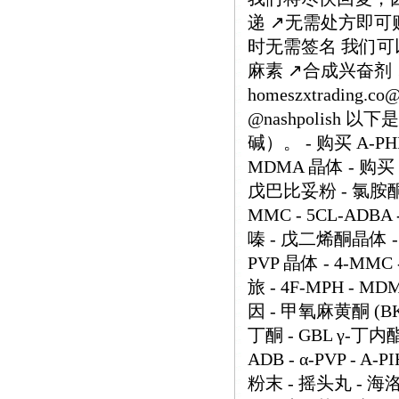
递 ↗️无需处方即可购
时无需签名 我们可以
麻素 ↗️合成兴奋剂
homeszxtrading.
@nashpolish
碱）。 - 购买 A-PHI
MDMA 晶体 - 购买 
戊巴比妥粉 - 氯胺酮 
MMC - 5CL-ADB
嗪 - 戊二烯酮晶体 - O
PVP 晶体 - 4-M
旅 - 4F-MPH - MD
因 - 甲氧麻黄酮 (BK-
丁酮 - GBL γ-丁内酯
ADB - α-PVP - A-
粉末 - 摇头丸 - 海