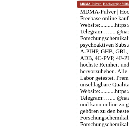
MDMA-Pulver | Hochwertige MDMA
MDMA-Pulver | Hoc
Freebase online kauf
Website:..........ht
Telegram:….... @nash
Forschungschemikal
psychoaktiven Subs
A-PIHP, GHB, GBL,
ADB, 4C-PVP, 4F-PHP
höchste Reinheit und
hervorzuheben. Alle
Labor getestet. Prem
unschlagbare Qualit
Website:..........ht
Telegram:….... @nash
und kann online zu g
gehören zu den beste
Forschungschemikalie
Forschungschemikali