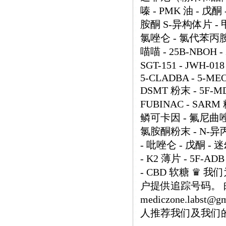
嗪 - PMK 油 - 戊
胺酮 S-异构体片 - 
氯唑仑 - 氯代苯丙胺
喵喵 - 25B-NBOH - 2
SGT-151 - JWH-018
5-CLADBA - 5-MEO-
DSMT 粉末 - 5F-MD
FUBINAC - SARM
鳞可卡因 - 氟尼曲唑仑
氯胺酮粉末 - N-异
- 吡唑仑 - 戊酮 - 
- K2 薄片 - 5F-ADB
- CBD 软糖 ♛
户提供追踪号码。 邮箱：h
mediczone.labs
人推荐我们及我们