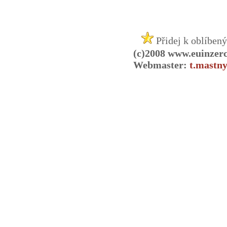
Přidej k oblíben
(c)2008 www.euinzer
Webmaster:
t.mastny