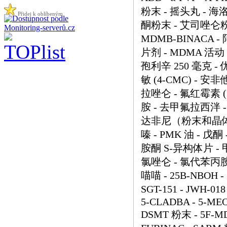
粉末 - 摇头丸 - 海
Přidej k oblíbeným
酮粉末 - 艾司唑仑粉末 -
MDMB-BINACA 
片剂 - MDMA 活动 
孢利辛 250 毫克 - 
敏 (4-CMC) - 安非
拉唑仑 - 氟红霉素 (
胺 - 去甲氟拉西泮 -
达非尼（粉末和晶体） 
嗪 - PMK 油 - 戊
胺酮 S-异构体片 - 
氯唑仑 - 氯代苯丙胺
喵喵 - 25B-NBOH - 2
SGT-151 - JWH-018
5-CLADBA - 5-MEO-
DSMT 粉末 - 5F-MD