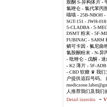
胺酮 S-异构体片 - 
氯唑仑 - 氯代苯丙胺
喵喵 - 25B-NBOH - 2
SGT-151 - JWH-018
5-CLADBA - 5-MEO-
DSMT 粉末 - 5F-MD
FUBINAC - SARM
鳞可卡因 - 氟尼曲唑仑
氯胺酮粉末 - N-异
- 吡唑仑 - 戊酮 - 
- K2 薄片 - 5F-ADB
- CBD 软糖 ♛
户提供追踪号码。 邮箱：h
mediczone.labs
人推荐我们及我们
-
Detail inzerátu
V