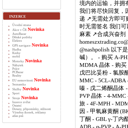
境内的运输，并拥有
我们将尽快回复，因为
INZERCE
递 ↗️无需处方即可购
时无需签名 我们可以
Úvodní strana
Novinka
Akce v ČR
麻素 ↗️合成兴奋剂
AutoBazar
Dětské potřeby
homeszxtrading.
Elektro
Novinka
GPS navigace
@nashpolish
Hudba
Knihy
碱）。 - 购买 A-PHI
mobil
Novinka
Motorky
MDMA 晶体 - 购买 
Nábytek
Práce
戊巴比妥粉 - 氯胺酮 
PCBazar
Reality
MMC - 5CL-ADB
Novinka
EU nemovitosti
Seznamka
嗪 - 戊二烯酮晶体 - O
Novinka
Služby
Sport
PVP 晶体 - 4-M
Novinka
Stroje
旅 - 4F-MPH - MD
Inzerce zvířat
Ostatní
Dotazy, připomínky, stížnosti
因 - 甲氧麻黄酮 (BK-
Výměna ikonek, reklamy
atlas psů
丁酮 - GBL γ-丁内酯
ADB - α-PVP - A-