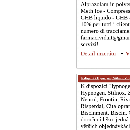
Alprazolam in polver
Meth Ice - Compres
GHB liquido - GHB -
10% per tutti i client
numero di tracciament
farmacividait@gmail.
servizi!
-
Detail inzerátu
V
K dispozici Hypnogen, Stilnox, Z
K dispozici Hypnoge
Hypnogen, Stilnox, 
Neurol, Frontin, Riv
Risperdal, Citalopram
Biscinment, Biscin, O
doručení léků. jedná 
větších objednávkách