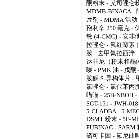
酮粉末 - 艾司唑仑粉末 -
MDMB-BINACA 
片剂 - MDMA 活动 
孢利辛 250 毫克 - 
敏 (4-CMC) - 安非
拉唑仑 - 氟红霉素 (
胺 - 去甲氟拉西泮 -
达非尼（粉末和晶体） 
嗪 - PMK 油 - 戊
胺酮 S-异构体片 - 
氯唑仑 - 氯代苯丙胺
喵喵 - 25B-NBOH - 2
SGT-151 - JWH-018
5-CLADBA - 5-MEO-
DSMT 粉末 - 5F-MD
FUBINAC - SARM
鳞可卡因 - 氟尼曲唑仑