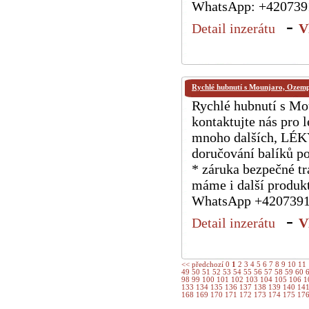
WhatsApp: +420739
-
Detail inzerátu
V
Rychlé hubnutí s Mounjaro, Ozem
Rychlé hubnutí s M
kontaktujte nás pro
mnoho dalších, LÉK
doručování balíků p
* záruka bezpečné tr
máme i další produkt
WhatsApp +42073919
-
Detail inzerátu
V
<< předchozí
0
1
2
3
4
5
6
7
8
9
10
11
49
50
51
52
53
54
55
56
57
58
59
60
98
99
100
101
102
103
104
105
106
1
133
134
135
136
137
138
139
140
14
168
169
170
171
172
173
174
175
17