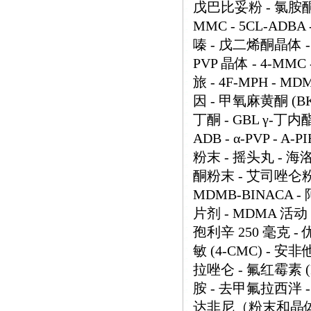
戊巴比妥粉 - 氯胺酮 
MMC - 5CL-ADB
嗪 - 戊二烯酮晶体 - O
PVP 晶体 - 4-M
旅 - 4F-MPH - MD
因 - 甲氧麻黄酮 (BK-
丁酮 - GBL γ-丁内酯
ADB - α-PVP - A-
粉末 - 摇头丸 - 海
酮粉末 - 艾司唑仑粉末 -
MDMB-BINACA 
片剂 - MDMA 活动 
孢利辛 250 毫克 - 
敏 (4-CMC) - 安非
拉唑仑 - 氟红霉素 (
胺 - 去甲氟拉西泮 -
达非尼（粉末和晶体） 