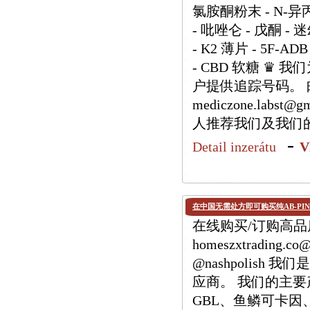
氯胺酮粉末 - N-异
- 吡唑仑 - 戊酮 - 
- K2 薄片 - 5F-ADB
- CBD 软糖 ♛
户提供追踪号码。 邮箱：h
mediczone.labs
人推荐我们及我们
-
Detail inzerátu
V
在中国无需处方即可购买纯AB-PIN
在线购买/订购高品质 
homeszxtrading.
@nashpolis
应商。 我们的主要产品
GBL、鱼鳞可卡因、M