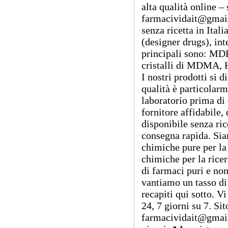
alta qualità online – 
farmacividait@gmail
senza ricetta in Ital
(designer drugs), int
principali sono: MD
cristalli di MDMA, 
I nostri prodotti si 
qualità è particolarm
laboratorio prima di 
fornitore affidabile,
disponibile senza ric
consegna rapida. Siam
chimiche pure per la 
chimiche per la ricer
di farmaci puri e non
vantiamo un tasso di
recapiti qui sotto. V
24, 7 giorni su 7. Sit
farmacividait@gmail.