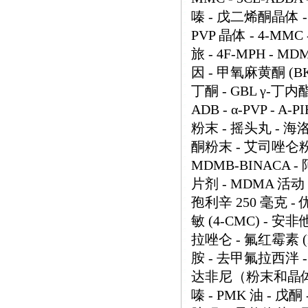
嗪 - 戊二烯酮晶体 - O
PVP 晶体 - 4-M
旅 - 4F-MPH - MD
因 - 甲氧麻黄酮 (BK-
丁酮 - GBL γ-丁内酯
ADB - α-PVP - A-
粉末 - 摇头丸 - 海
酮粉末 - 艾司唑仑粉末 -
MDMB-BINACA 
片剂 - MDMA 活动 
孢利辛 250 毫克 - 
敏 (4-CMC) - 安非
拉唑仑 - 氟红霉素 (
胺 - 去甲氟拉西泮 -
达非尼（粉末和晶体） 
嗪 - PMK 油 - 戊