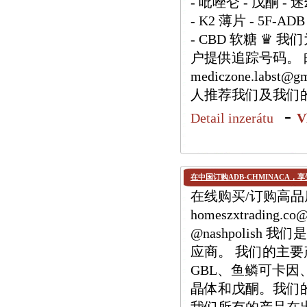
- 吡唑仑 - 戊酮 - 
- K2 薄片 - 5F-ADB
- CBD 软糖 ♛
户提供追踪号码。 邮箱：h
mediczone.labs
人推荐我们及我们
-
Detail inzerátu
V
在中国订购ADB-CHMINACA，
在线购买/订购高品质 
homeszxtrading.
@nashpolis
应商。 我们的主要产品
GBL、鱼鳞可卡因、M
晶体和戊酮。我们