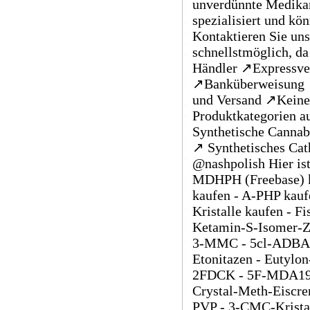
unverdünnte Medikam
spezialisiert und kö
Kontaktieren Sie uns
schnellstmöglich, da
Händler ↗️Expressve
↗️Banküberweisung ↗
und Versand ↗️Keine 
Produktkategorien a
Synthetische Cannab
↗️ Synthetisches Cat
@nashpolish Hier ist
MDHPH (Freebase) k
kaufen - A-PHP kauf
Kristalle kaufen - 
Ketamin-S-Isomer-Zu
3-MMC - 5cl-ADBA - 
Etonitazen - Eutylo
2FDCK - 5F-MDA19 - 
Crystal-Meth-Eiscre
PVP - 3-CMC-Kristal