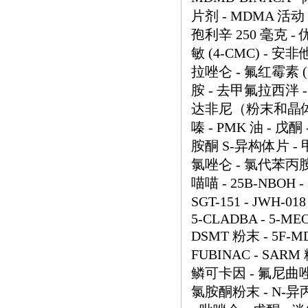
片剂 - MDMA 活动 
孢利辛 250 毫克 - 
敏 (4-CMC) - 安非
拉唑仑 - 氟红霉素 (
胺 - 去甲氟拉西泮 -
达非尼（粉末和晶体） 
嗪 - PMK 油 - 戊
胺酮 S-异构体片 - 
氯唑仑 - 氯代苯丙胺
喵喵 - 25B-NBOH - 2
SGT-151 - JWH-018
5-CLADBA - 5-MEO-
DSMT 粉末 - 5F-MD
FUBINAC - SARM
鳞可卡因 - 氟尼曲唑仑
氯胺酮粉末 - N-异