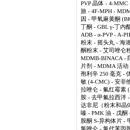
PVP 晶体 - 4-M
旅 - 4F-MPH - MD
因 - 甲氧麻黄酮 (BK-
丁酮 - GBL γ-丁内酯
ADB - α-PVP - A-
粉末 - 摇头丸 - 海
酮粉末 - 艾司唑仑粉末 -
MDMB-BINACA 
片剂 - MDMA 活动 
孢利辛 250 毫克 - 
敏 (4-CMC) - 安非
拉唑仑 - 氟红霉素 (
胺 - 去甲氟拉西泮 -
达非尼（粉末和晶体） 
嗪 - PMK 油 - 戊
胺酮 S-异构体片 - 
氯唑仑 - 氯代苯丙胺